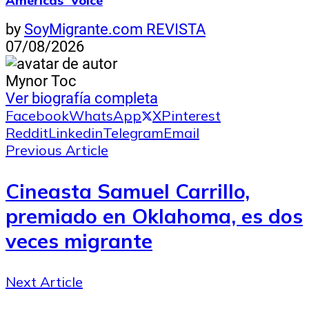
Americas’ Voice
by
SoyMigrante.com REVISTA
07/08/2026
Mynor Toc
Ver biografía completa
Facebook
WhatsApp
X
Pinterest
Reddit
Linkedin
Telegram
Email
Previous Article
Cineasta Samuel Carrillo,
premiado en Oklahoma, es dos
veces migrante
Next Article