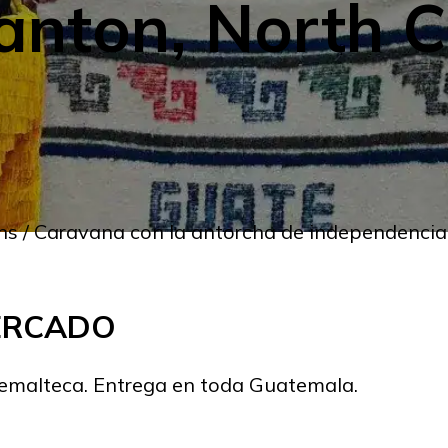
nton, North C
ens / Caravana con la antorcha de independencia
MERCADO
temalteca. Entrega en toda Guatemala.