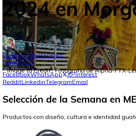
2024 en Morga
Gustavo Montenegro
05/08/2024
Image to Credit : Fotografía de Alpha-FTX-L
Facebook
WhatsApp
X
Pinterest
Reddit
Linkedin
Telegram
Email
Selección de la Semana en 
Productos con diseño, cultura e identidad gua