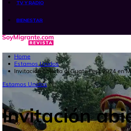
TV Y RADIO
BIENESTAR
Home
Estamos Unidos
Invitación abierta al Guate Fest 2024 en 
Estamos Unidos
Invitación abi