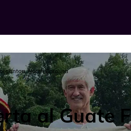
Morganton, North Carolina
erta al Guate F