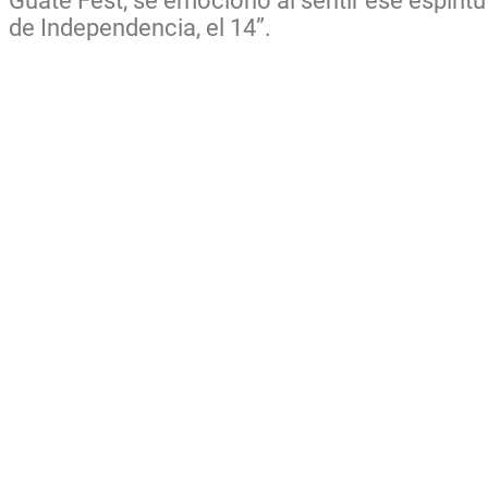
Guate Fest, se emocionó al sentir ese espírit
de Independencia, el 14”.