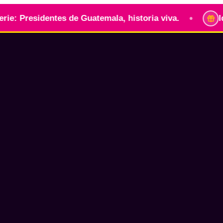
•
identes de Guatemala, historia viva.
Identidad g