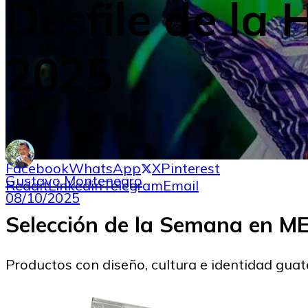
Desfile de la
2025
Facebook
WhatsApp
X
Pinterest
Gustavo Montenegro
Reddit
Linkedin
Telegram
Email
08/10/2025
Selección de la Semana en 
Productos con diseño, cultura e identidad gua