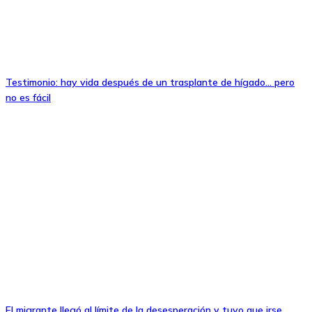
Testimonio: hay vida después de un trasplante de hígado… pero
no es fácil
El migrante llegó al límite de la desesperación y tuvo que irse