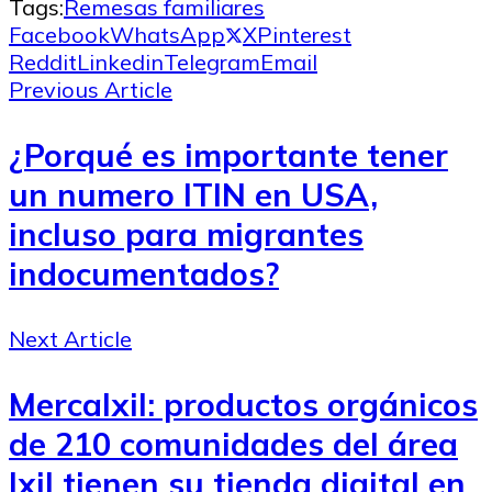
Tags:
Remesas familiares
Facebook
WhatsApp
X
Pinterest
Reddit
Linkedin
Telegram
Email
Previous Article
¿Porqué es importante tener
un numero ITIN en USA,
incluso para migrantes
indocumentados?
Next Article
MercaIxil: productos orgánicos
de 210 comunidades del área
Ixil tienen su tienda digital en