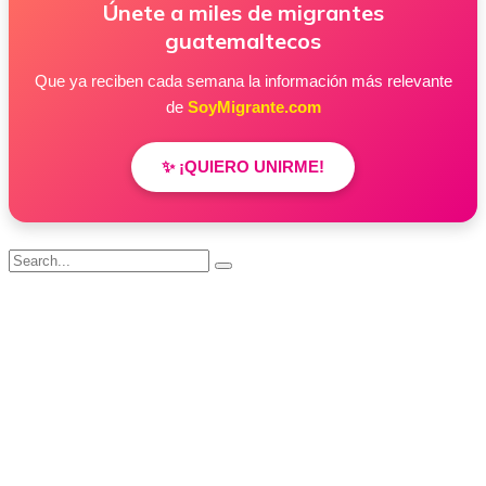
Únete a miles de migrantes
guatemaltecos
Que ya reciben cada semana la información más relevante
de
SoyMigrante.com
✨ ¡QUIERO UNIRME!