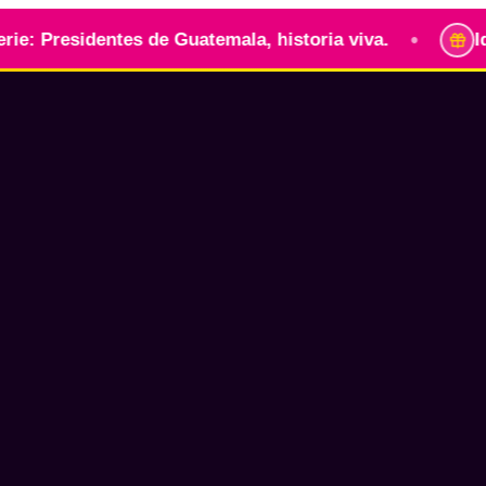
•
identes de Guatemala, historia viva.
Identidad 