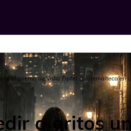
 dice el poema de Valia Zipfel, guatemalteca en L
dir a gritos u