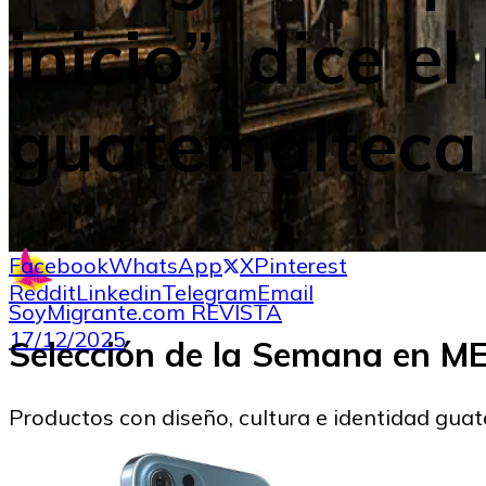
inicio”, dice e
guatemalteca 
Facebook
WhatsApp
X
Pinterest
Reddit
Linkedin
Telegram
Email
SoyMigrante.com REVISTA
17/12/2025
Selección de la Semana en 
Productos con diseño, cultura e identidad gua