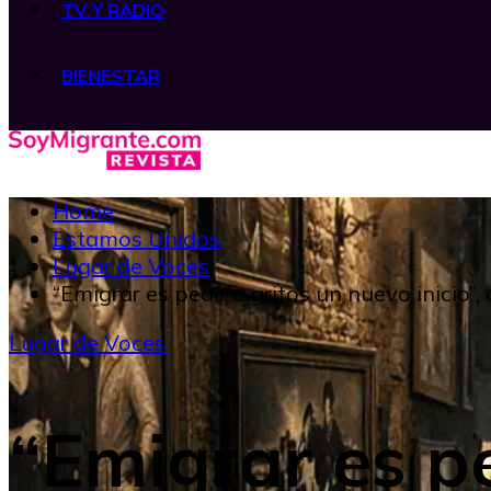
TV Y RADIO
BIENESTAR
Home
Estamos Unidos
Lugar de Voces
“Emigrar es pedir a gritos un nuevo inicio”,
Lugar de Voces
“Emigrar es pe