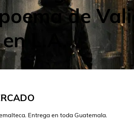
l poema de Vali
en L.A.
MERCADO
temalteca. Entrega en toda Guatemala.