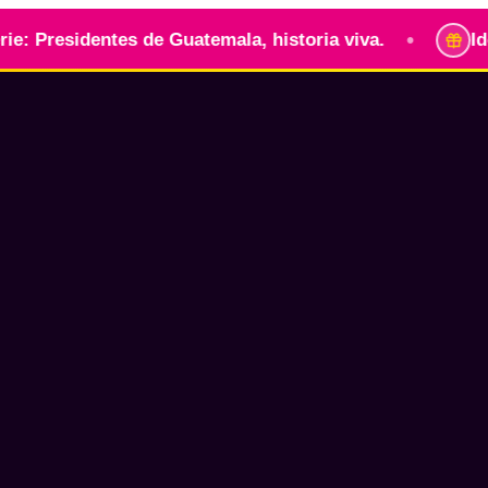
•
entes de Guatemala, historia viva.
Identidad gua