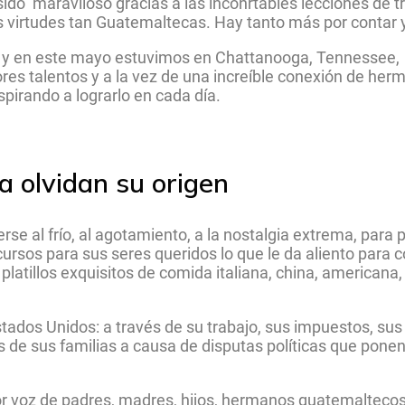
o maraviloso gracias a las inconrtables lecciones de tra
 virtudes tan Guatemaltecas. Hay tanto más por contar 
y en este mayo estuvimos en Chattanooga, Tennessee,
es talentos y a la vez de una increíble conexión de her
pirando a lograrlo en cada día.
a olvidan su origen
se al frío, al agotamiento, a la nostalgia extrema, para
cursos para sus seres queridos lo que le da aliento para 
platillos exquisitos de comida italiana, china, american
ados Unidos: a través de su trabajo, sus impuestos, sus 
 de sus familias a causa de disputas políticas que pone
r voz de padres, madres, hijos, hermanos guatemaltecos 