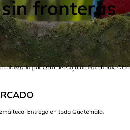
sin fronteras
e encabezado por Ottoniel Cojulún Facebook: Ott
MERCADO
temalteca. Entrega en toda Guatemala.