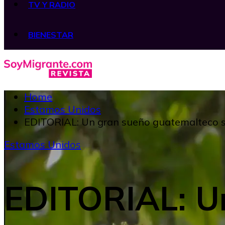
TV Y RADIO
BIENESTAR
Home
Estamos Unidos
EDITORIAL: Un gran sueño guatemalteco si
Estamos Unidos
EDITORIAL: U