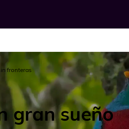
n fronteras
n gran sueño