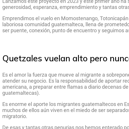
Lanzamos este proyecto en 2023 y este primer año ha sid
generosidad, esperanza, emprendimiento y tantas otras
Emprendimos el vuelo en Momostenango, Totonicapán 
laboriosa comunidad guatemalteca, llena de prometedor
ser puente, conexión, punto de encuentro y seguimos as
Quetzales vuelan alto pero nunc
Es el amor la fuerza que mueve al migrante a sobreponer
atender su negocio. Es la responsabilidad de aportar re
americana, a preparar entre flamas a diario decenas de 
guatemaltecas).
Es enorme el aporte los migrantes guatemaltecos en Est
muchos de ellos aún viven en el miedo de ser separados
migratorio.
De esas y tantas otras penurias nos hemos enterado po