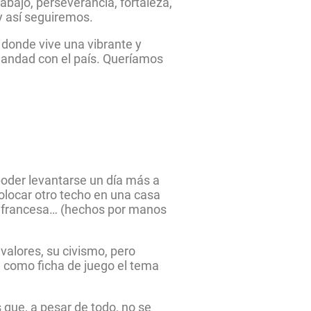
bajo, perseverancia, fortaleza,
y así seguiremos.
donde vive una vibrante y
mandad con el país. Queríamos
 poder levantarse un día más a
colocar otro techo en una casa
a, francesa… (hechos por manos
valores, su civismo, pero
n como ficha de juego el tema
que, a pesar de todo, no se