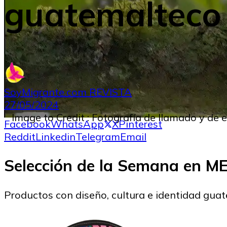
guatemalteco 
SoyMigrante.com REVISTA
27/05/2024
Image to Credit : Fotografía de llamado y d
Facebook
WhatsApp
X
Pinterest
Reddit
Linkedin
Telegram
Email
Selección de la Semana en 
Productos con diseño, cultura e identidad gua