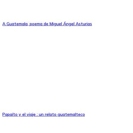
A Guatemala, poema de Miguel Ángel Asturias
Papaíto y el viaje : un relato guatemalteco