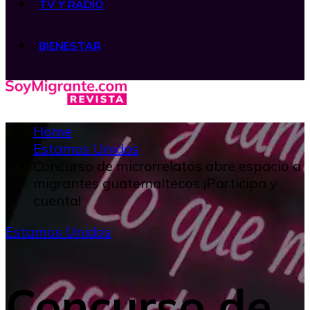
TV Y RADIO
BIENESTAR
Home
Estamos Unidos
Concurso de microrrelatos abre espacio a
migrantes guatemaltecos ¡Participa y
cuenta!
Estamos Unidos
Concurso de