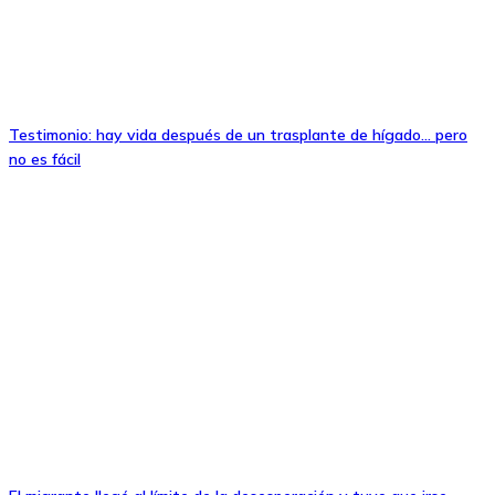
Testimonio: hay vida después de un trasplante de hígado… pero
no es fácil