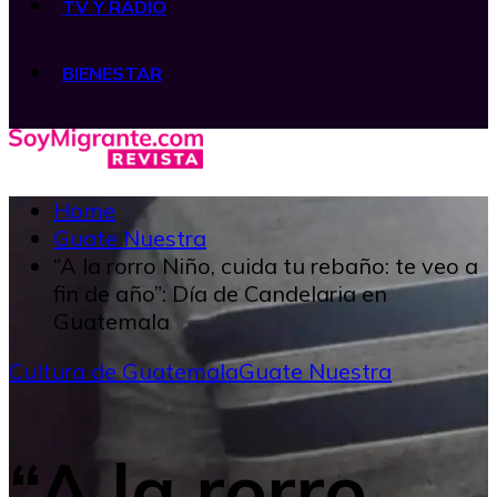
TV Y RADIO
BIENESTAR
Home
Guate Nuestra
“A la rorro Niño, cuida tu rebaño: te veo a
fin de año”: Día de Candelaria en
Guatemala
Cultura de Guatemala
Guate Nuestra
“A la rorro