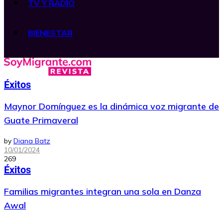
TV Y RADIO
BIENESTAR
Éxitos
Maynor Domínguez es la dinámica voz migrante de
Guate Primaveral
by
Diana Batz
10/01/2024
269
Éxitos
Familias migrantes integran una sola en Danza
Awal