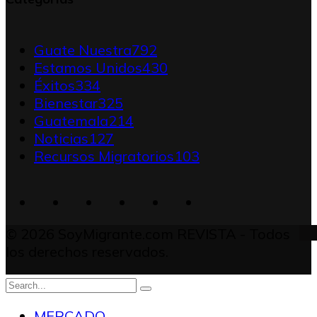
Guate Nuestra
792
Estamos Unidos
430
Éxitos
334
Bienestar
325
Guatemala
214
Noticias
127
Recursos Migratorios
103
© 2026 SoyMigrante.com REVISTA - Todos
los derechos reservados.
MERCADO