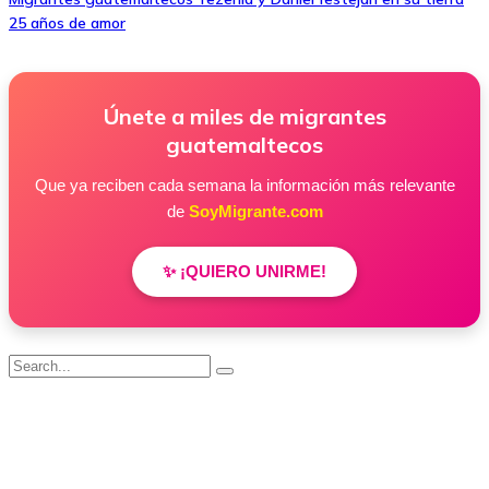
25 años de amor
Únete a miles de migrantes
guatemaltecos
Que ya reciben cada semana la información más relevante
de
SoyMigrante.com
✨ ¡QUIERO UNIRME!