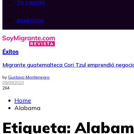
TV Y RADIO
BIENESTAR
Éxitos
Migrante guatemalteca Cori Tzul emprendió negoci
by
Gustavo Montenegro
09/09/2023
264
Home
Alabama
Etiqueta:
Alaba