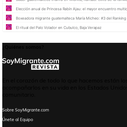
¿Quiénes somos?
En el corazón de todo lo que hacemos están lo
acompañarlos en su vida en los Estados Unidos
comunitario.
Sobre SoyMigrante.com
Únete al Equipo