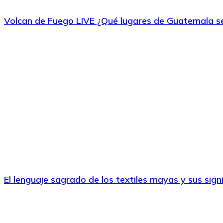
Volcan de Fuego LIVE ¿Qué lugares de Guatemala se
El lenguaje sagrado de los textiles mayas y sus sign