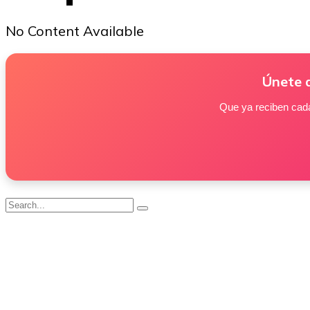
No Content Available
Únete 
Que ya reciben cad