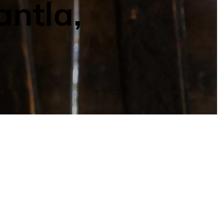
antla,