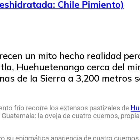
eshidratada: Chile Pimiento)
recen un mito hecho realidad per
ntla, Huehuetenango cerca del mi
mas de la Sierra a 3,200 metros so
ento frío recorre los extensos pastizales de
Hu
e Guatemala: la oveja de cuatro cuernos, propi
ro su enigmática apariencia de cuatro cuernos,