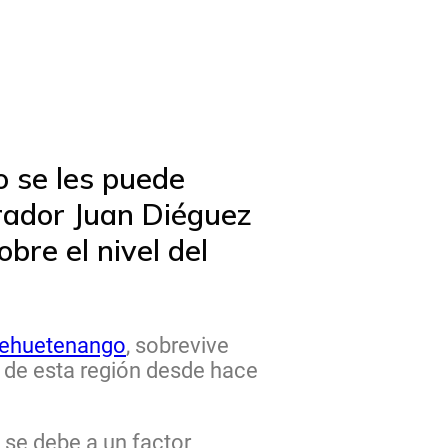
o se les puede
rador Juan Diéguez
bre el nivel del
ehuetenango
, sobrevive
a de esta región desde hace
 se debe a un factor