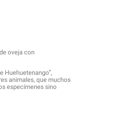
de oveja con
 de Huehuetenango”,
iares animales, que muchos
stos especímenes sino