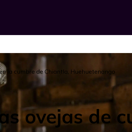
 en la cumbre de Chiantla, Huehuetenango
as ovejas de c