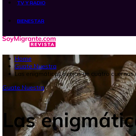
TV Y RADIO
BIENESTAR
Home
Guate Nuestra
Las enigmáticas ovejas de cuatro cuernos
Guate Nuestra
Las enigmátic