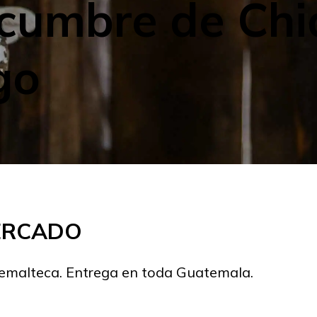
 cumbre de Chi
go
MERCADO
temalteca. Entrega en toda Guatemala.