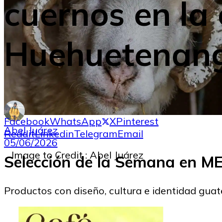
cuernos en la
Huehuetenan
Facebook
WhatsApp
X
Pinterest
Abel Juárez
Reddit
Linkedin
Telegram
Email
05/06/2026
Image to Credit : Abel Juárez
Selección de la Semana en 
Productos con diseño, cultura e identidad gua