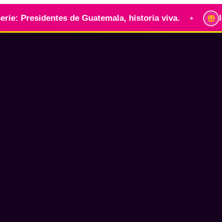
•
identes de Guatemala, historia viva.
Identidad g