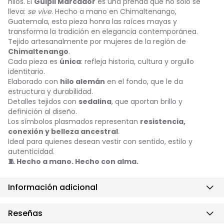
hilos. El
Güipil Marcador
es una prenda que no solo se
lleva:
se vive
. Hecho a mano en Chimaltenango,
Guatemala, esta pieza honra las raíces mayas y
transforma la tradición en elegancia contemporánea.
Tejido artesanalmente por mujeres de la región de
Chimaltenango
.
Cada pieza es
única
: refleja historia, cultura y orgullo
identitario.
Elaborado con
hilo alemán
en el fondo, que le da
estructura y durabilidad.
Detalles tejidos con
sedalina
, que aportan brillo y
definición al diseño.
Los símbolos plasmados representan
resistencia,
conexión y belleza ancestral
.
Ideal para quienes desean vestir con sentido, estilo y
autenticidad.
🧵 Hecho a mano. Hecho con alma.
Información adicional
Reseñas