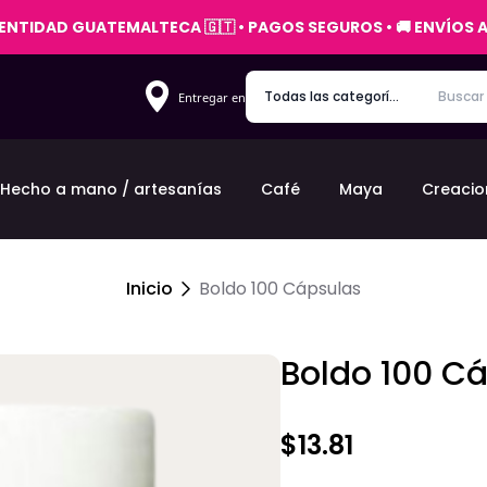
IDENTIDAD GUATEMALTECA 🇬🇹 • PAGOS SEGUROS • 🚚 ENVÍOS
Entregar en
Hecho a mano / artesanías
Café
Maya
Creacio
Inicio
Boldo 100 Cápsulas
Boldo 100 C
$13.81