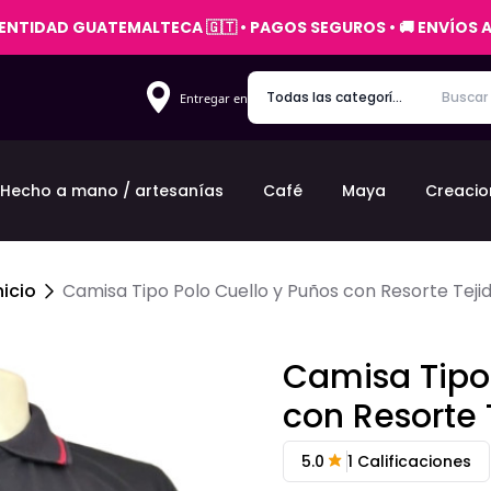
IDENTIDAD GUATEMALTECA 🇬🇹 • PAGOS SEGUROS • 🚚 ENVÍOS
Entregar en
Hecho a mano / artesanías
Café
Maya
Creacio
nicio
Camisa Tipo Polo Cuello y Puños con Resorte Teji
Camisa Tipo 
con Resorte 
5.0
1
Calificaciones